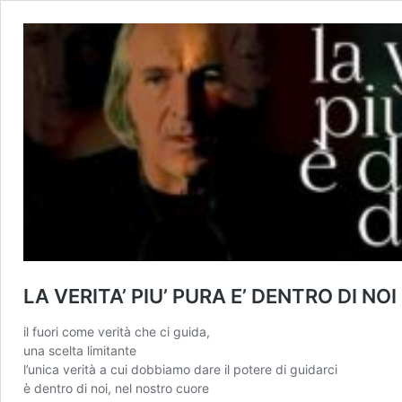
LA VERITA’ PIU’ PURA E’ DENTRO DI NOI 
il fuori come verità che ci guida,
una scelta limitante
l’unica verità a cui dobbiamo dare il potere di guidarci
è dentro di noi, nel nostro cuore