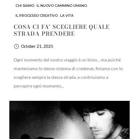
CHI SIAMO
,
IL NUOVO CAMMINO UMANO
,
IL PROCESSO CREATIVO
,
LA VITA
COSA CI FA’ SCEGLIERE QUALE
STRADA PRENDERE
October 21, 2025
Ogni momento del nostro viaggio è un bivio... ma poiché
manteniamo lo stesso sistema di credenze, finiamo con lo
scegliere sempre la stessa strada, e continuiamo a
percepire ogni momento...