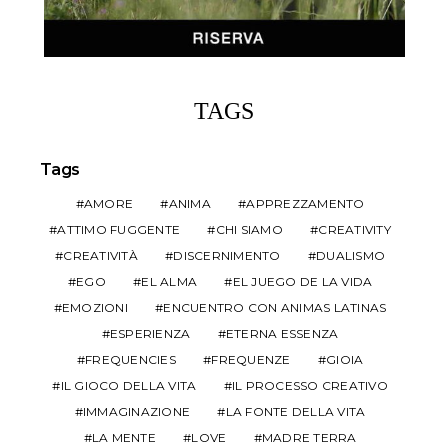
TAGS
Tags
AMORE
ANIMA
APPREZZAMENTO
ATTIMO FUGGENTE
CHI SIAMO
CREATIVITY
CREATIVITÀ
DISCERNIMENTO
DUALISMO
EGO
EL ALMA
EL JUEGO DE LA VIDA
EMOZIONI
ENCUENTRO CON ANIMAS LATINAS
ESPERIENZA
ETERNA ESSENZA
FREQUENCIES
FREQUENZE
GIOIA
IL GIOCO DELLA VITA
IL PROCESSO CREATIVO
IMMAGINAZIONE
LA FONTE DELLA VITA
LA MENTE
LOVE
MADRE TERRA