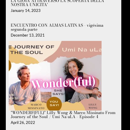
LA GIOIA ATTRAVERSO LA SCOPERTA DELLA
NOSTRA UNICITA'
January 14, 2023
ENCUENTRO CON ALMAS LATINAS - vigésima
segunda parte
December 13, 2021
"WONDERF(FUL)" Lilly Wong & Marco Missinato From
Journey of the Soul / Umi Na uLA - Episode 4
April 26, 2022