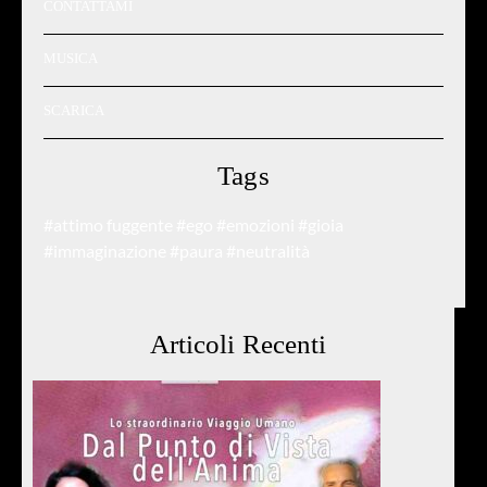
CONTATTAMI
MUSICA
SCARICA
Tags
#attimo fuggente
#ego
#emozioni
#gioia
#immaginazione
#paura
#neutralità
Articoli Recenti