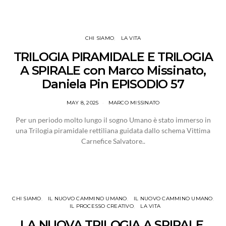
CHI SIAMO
LA VITA
TRILOGIA PIRAMIDALE E TRILOGIA
A SPIRALE con Marco Missinato,
Daniela Pin EPISODIO 57
MAY 8, 2025
MARCO MISSINATO
Per un periodo molto lungo il sogno Umano è stato immerso in
una Trilogia piramidale rettiliana guidata dallo schema Vittima
Carnefice Salvatore..
CHI SIAMO
IL NUOVO CAMMINO UMANO
IL NUOVO CAMMINO UMANO
IL PROCESSO CREATIVO
LA VITA
LA NUOVA TRILOGIA A SPIRALE,