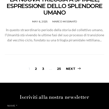
ESPRESSIONE DELLO SPLENDORE
UMANO
MAY 6, 2025
MARCO MISSINATO
In questo straordinario periodo della storia del collettivo umano,
l’Umanità stà vivendo le ultime fasi del suo processo di transizione
dal vecchio ciclo, fondato su una trilogia piramidale rettiliana...
1
2
3
…
25
NEXT
Iscriviti alla nostra newsletter
NAME
*