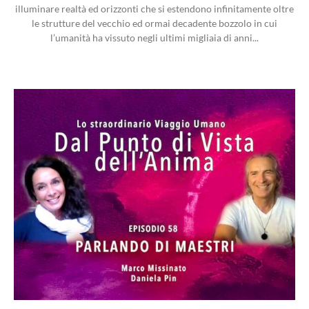
illuminare realtà ed orizzonti che si estendono infinitamente oltre
le strutture del vecchio ed ormai decadente bozzolo in cui
l’umanità ha vissuto negli ultimi migliaia di anni...