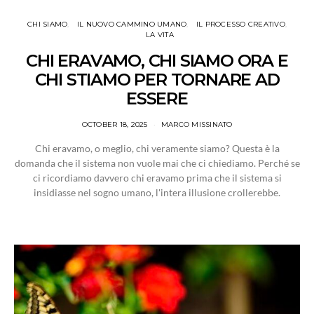
CHI SIAMO
IL NUOVO CAMMINO UMANO
IL PROCESSO CREATIVO
LA VITA
CHI ERAVAMO, CHI SIAMO ORA E
CHI STIAMO PER TORNARE AD
ESSERE
OCTOBER 18, 2025
MARCO MISSINATO
Chi eravamo, o meglio, chi veramente siamo? Questa è la
domanda che il sistema non vuole mai che ci chiediamo. Perché se
ci ricordiamo davvero chi eravamo prima che il sistema si
insidiasse nel sogno umano, l'intera illusione crollerebbe.