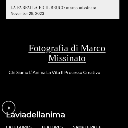
LA FARFALLA ED IL BRUCO marco missinato
November 28, 2023
Fotografia di Marco
Missinato
Chi Siamo
L’ Anima
La Vita
Il Processo Creativo
Riguardo la
DONAZIONE
Laviadellanima
CATEGORIES
FEATURES
SAMPLE PAGE