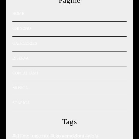
Pagine
HOME
CHI SONO
CATEGORIES
RISERVA
CONTATTAMI
MUSICA
SCARICA
Tags
#attimo fuggente
#ego
#emozioni
#gioia