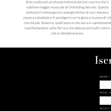
Entra nella più profonda intimità del tuo cuore e vivi il
sublime viaggio musicale di Unfolding Secrets. Questa
sinfonia ti immergerà in energie divine di voci eteree e
musica celestiale e ti avvolgerà con la gioia e la pace di ci
che stà per divenire, quell’amore che sta ora rapidament
manifestandosi nella Terra e che abbraccerà tutti coloro
che lo desidereranno.
Isc
NAME
*
EMAIL 
SELECT