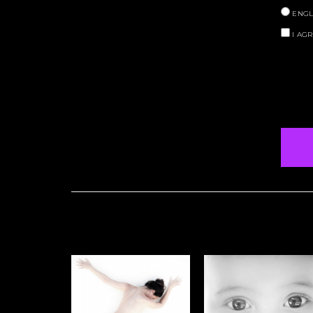
ENGL
I AGR