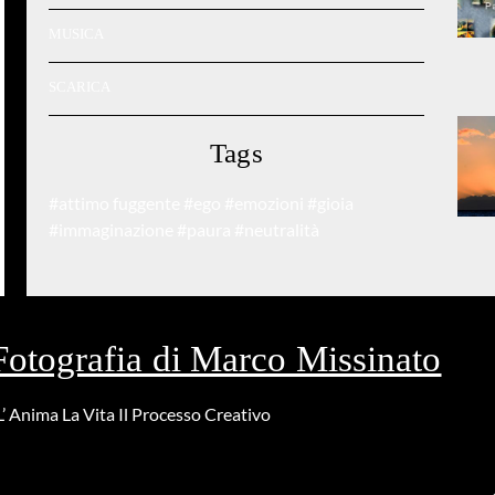
MUSICA
SCARICA
Tags
#attimo fuggente
#ego
#emozioni
#gioia
#immaginazione
#paura
#neutralità
Fotografia di Marco Missinato
L’ Anima
La Vita
Il Processo Creativo