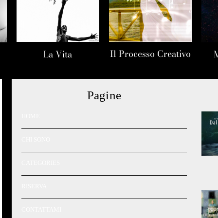
Il Processo Creativo
La Vita
Pagine
HOME
CHI SONO
CATEGORIES
RISERVA
CONTATTAMI