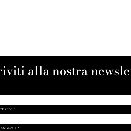
ò
e
riviti alla nostra newsle
ADDRESS
*
 LANGUAGE
*