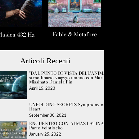
Fabie & Metafore
Musica 432 Hz
Articoli Recenti
"DAL PUNTO DI VISTA DELL'ANIMA" Lo
straodinario viaggio umano con Marco
Missinato Daniela Pin
April 15, 2023
UNFOLDING SECRETS Symphony of the
Heart
September 30, 2021
ENCUENTRO CON ALMAS LATINAS -
Parte Veintiocho
January 25, 2022