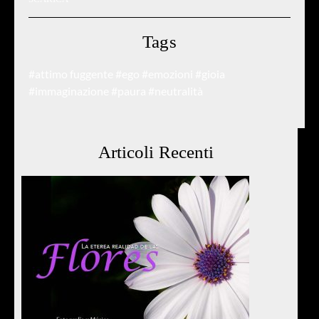
Tags
#attimo fuggente
#ego
#emozioni
#gioia
#immaginazione
#paura
#neutralità
Articoli Recenti