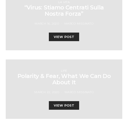
LA VITA
“Virus: Stiamo Centrati Sulla
Nostra Forza”
MARCH 16, 2020
MARCO MISSINATO
VIEW POST
LIFE
Polarity & Fear, What We Can Do
About It
MARCH 22, 2020
MARCO MISSINATO
VIEW POST