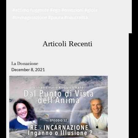
#attimo fuggente
#ego
#emozioni
#gioia
#immaginazione
#paura
#neutralità
Articoli Recenti
La Donazione
December 8, 2021