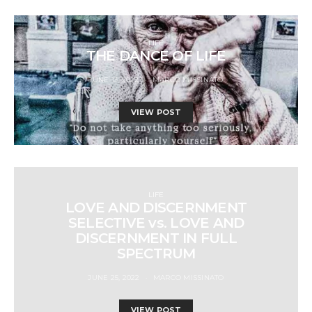
LIFE
THE DANCE OF LIFE
JUNE 13, 2022
MARCO MISSINATO
VIEW POST
LIFE
LOVE AND DISCERNMENT
SELECTIVE vs. LOVE AND
DISCERNMENT IN FULL
SPECTRUM
JUNE 25, 2022
MARCO MISSINATO
VIEW POST