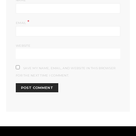
NAME
*
EMAIL
WEBSITE
SAVE MY NAME, EMAIL, AND WEBSITE IN THIS BROWSER
FOR THE NEXT TIME I COMMENT.