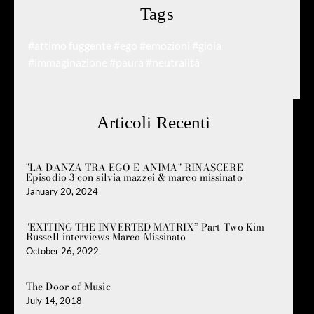
Tags
#attimo fuggente
#ego
#emozioni
#gioia
#immaginazione
#paura
#neutralità
Articoli Recenti
"LA DANZA TRA EGO E ANIMA" RINASCERE
Episodio 3 con silvia mazzei & marco missinato
January 20, 2024
"EXITING THE INVERTED MATRIX” Part Two Kim
Russell interviews Marco Missinato
October 26, 2022
The Door of Music
July 14, 2018