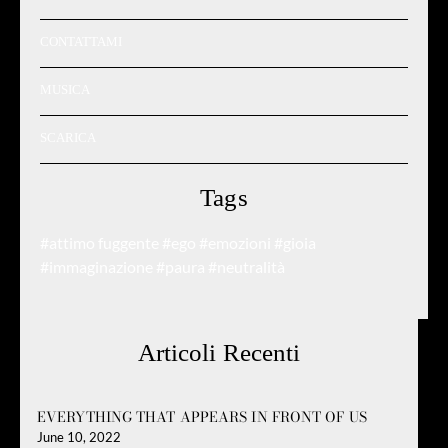
CONTATTAMI
MUSICA
SCARICA
Tags
#attimo fuggente
#ego
#emozioni
#gioia
#immaginazione
#paura
#neutralità
Articoli Recenti
EVERYTHING THAT APPEARS IN FRONT OF US
June 10, 2022