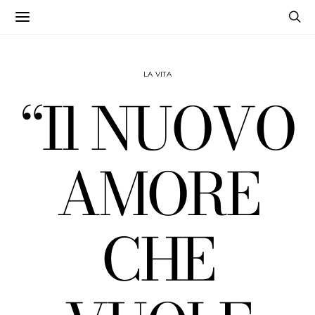
LA VITA
“Il NUOVO
AMORE
CHE