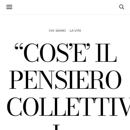
CHI SIAMO
LA VITA
“COS’E’ IL
PENSIERO
COLLETTI