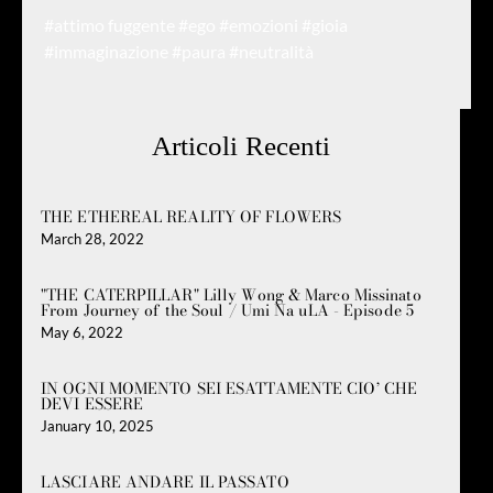
#attimo fuggente
#ego
#emozioni
#gioia
#immaginazione
#paura
#neutralità
Articoli Recenti
THE ETHEREAL REALITY OF FLOWERS
March 28, 2022
"THE CATERPILLAR" Lilly Wong & Marco Missinato
From Journey of the Soul / Umi Na uLA - Episode 5
May 6, 2022
IN OGNI MOMENTO SEI ESATTAMENTE CIO’ CHE
DEVI ESSERE
January 10, 2025
LASCIARE ANDARE IL PASSATO