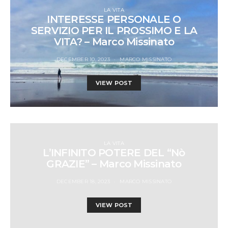
LA VITA
INTERESSE PERSONALE O
SERVIZIO PER IL PROSSIMO E LA
VITA? – Marco Missinato
DECEMBER 10, 2023
MARCO MISSINATO
VIEW POST
LA VITA
L’INFINITO POTERE DEL “Nò
GRAZIE” – Marco Missinato
DECEMBER 18, 2023
MARCO MISSINATO
VIEW POST