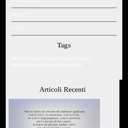
CONTATTAMI
MUSICA
SCARICA
Tags
#attimo fuggente
#ego
#emozioni
#gioia
#immaginazione
#paura
#neutralità
Articoli Recenti