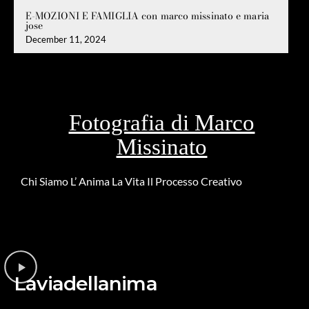
E-MOZIONI E FAMIGLIA con marco missinato e maria
jose
December 11, 2024
Fotografia di Marco
Missinato
Chi Siamo
L’ Anima
La Vita
Il Processo Creativo
Riguardo la
DONAZIONE
Laviadellanima