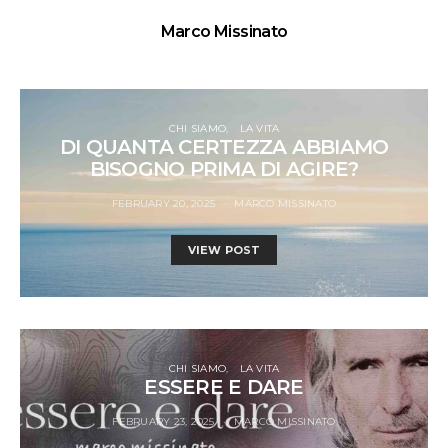
Marco Missinato
CHI SIAMO
LA VITA
DI QUANTA CERTEZZA ABBIAMO
BISOGNO PRIMA DI AGIRE?
FEBRUARY 20, 2025
MARCO MISSINATO
VIEW POST
CHI SIAMO
LA VITA
ESSERE E DARE
FEBRUARY 23, 2025
MARCO MISSINATO