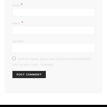
*
NAME
*
EMAIL
WEBSITE
SAVE MY NAME, EMAIL, AND WEBSITE IN THIS BROWSER
FOR THE NEXT TIME I COMMENT.