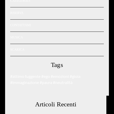
CATEGORIES
RISERVA
CONTATTAMI
MUSICA
SCARICA
Tags
#attimo fuggente
#ego
#emozioni
#gioia
#immaginazione
#paura
#neutralità
Articoli Recenti