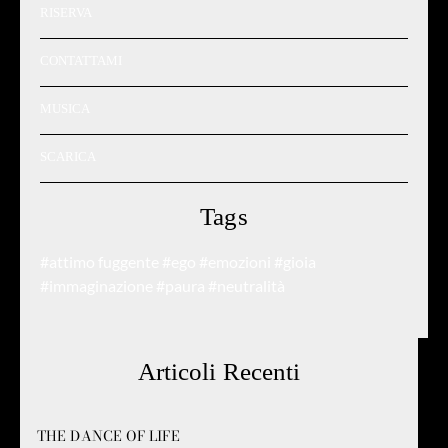
RISERVA
CONTATTAMI
MUSICA
SCARICA
Tags
#attimo fuggente
#ego
#emozioni
#gioia
#immaginazione
#paura
#neutralità
Articoli Recenti
THE DANCE OF LIFE