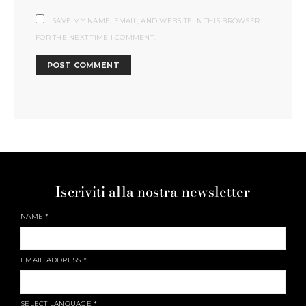
SAVE MY NAME, EMAIL, AND WEBSITE IN THIS BROWSER
FOR THE NEXT TIME I COMMENT.
Iscriviti alla nostra newsletter
NAME
*
EMAIL ADDRESS
*
SELECT LANGUAGE
*