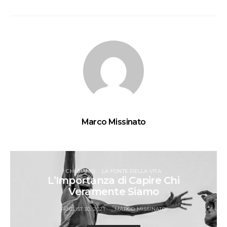
Marco Missinato
CHI SIAMO
LA FONTE DELLA VITA
L’Importanza di Capire Chi
Veramente Siamo
AUGUST 30, 2021
MARCO MISSINATO