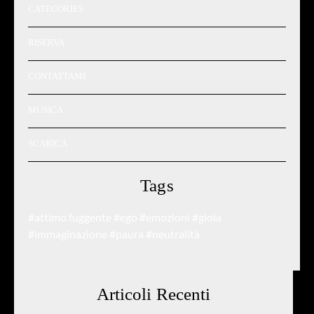
CATEGORIES
RISERVA
CONTATTAMI
MUSICA
SCARICA
Tags
#attimo fuggente
#ego
#emozioni
#gioia
#immaginazione
#paura
#neutralità
Articoli Recenti