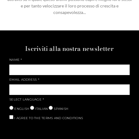
e per tanto velocizzare il loro processo di crescita e
consapevolezza...
Iscriviti alla nostra newsletter
NAME
*
EMAIL ADDRESS
*
SELECT LANGUAGE
*
ENGLISH
ITALIAN
SPANISH
I AGREE TO THE TERMS AND CONDITIONS