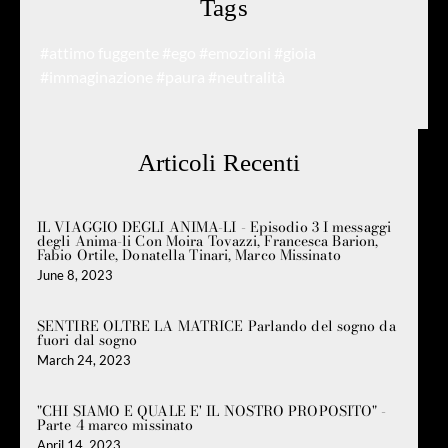
Tags
#attimo fuggente
#ego
#emozioni
#gioia
#immaginazione
#paura
#neutralità
Articoli Recenti
IL VIAGGIO DEGLI ANIMA-LI - Episodio 3 I messaggi
degli Anima-li Con Moira Tovazzi, Francesca Barion,
Fabio Ortile, Donatella Tinari, Marco Missinato
June 8, 2023
SENTIRE OLTRE LA MATRICE Parlando del sogno da
fuori dal sogno
March 24, 2023
"CHI SIAMO E QUALE E' IL NOSTRO PROPOSITO" -
Parte 4 marco missinato
April 14, 2023