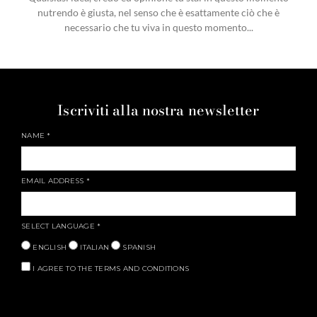
nutrendo è giusta, nel senso che è esattamente ciò che è
necessario che tu viva in questo momento...
Iscriviti alla nostra newsletter
NAME
*
EMAIL ADDRESS
*
SELECT LANGUAGE
*
ENGLISH
ITALIAN
SPANISH
I AGREE TO THE TERMS AND CONDITIONS