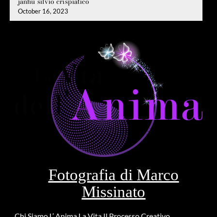
janhu silvio crispiatico
October 16, 2023
Fotografia di Marco
Missinato
Chi Siamo
L’ Anima
La Vita
Il Processo Creativo