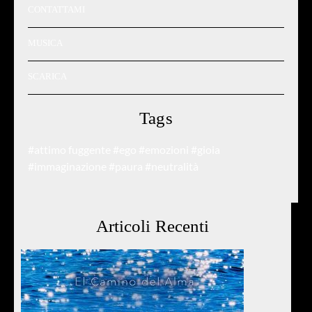
CONTATTAMI
MUSICA
SCARICA
Tags
#attimo fuggente
#ego
#emozioni
#gioia
#immaginazione
#paura
#neutralità
Articoli Recenti