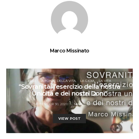
Marco Missinato
EGO
LA FONTE DELLA VITA
LA GIOIA
LA VITA
“Sovranità: l’esercizio della nostra
Unicità e dei nostri Doni”
SEPTEMBER 30, 2020
MARCO MISSINATO
VIEW POST