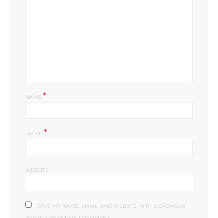
*
NAME
*
EMAIL
WEBSITE
SAVE MY NAME, EMAIL, AND WEBSITE IN THIS BROWSER
FOR THE NEXT TIME I COMMENT.