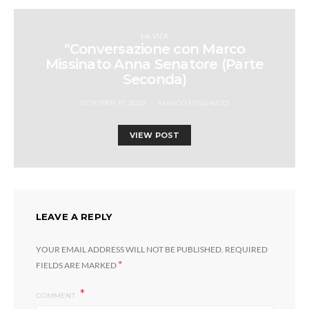
LA VITA
“Conversazione con Marco
Missinato Anna Senatore (Parte
Seconda)
OCTOBER 17, 2020
MARCO MISSINATO
VIEW POST
LEAVE A REPLY
YOUR EMAIL ADDRESS WILL NOT BE PUBLISHED.
REQUIRED
*
FIELDS ARE MARKED
COMMENT