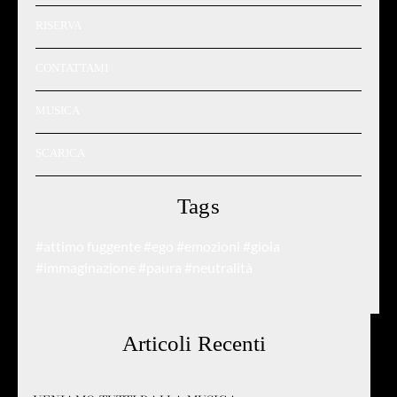
RISERVA
CONTATTAMI
MUSICA
SCARICA
Tags
#attimo fuggente
#ego
#emozioni
#gioia
#immaginazione
#paura
#neutralità
Articoli Recenti