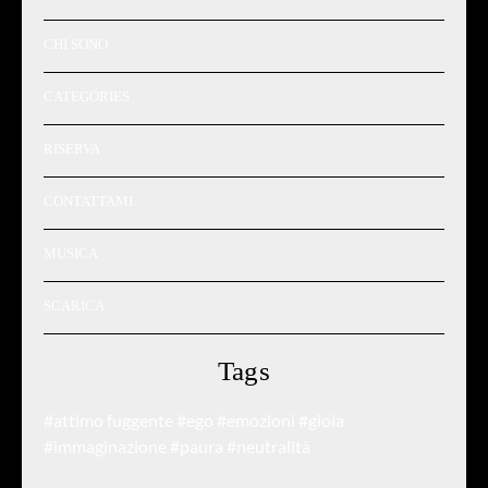
CHI SONO
CATEGORIES
RISERVA
CONTATTAMI
MUSICA
SCARICA
Tags
#attimo fuggente
#ego
#emozioni
#gioia
#immaginazione
#paura
#neutralità