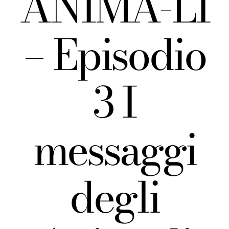
ANIMA-LI
– Episodio
3 I
messaggi
degli