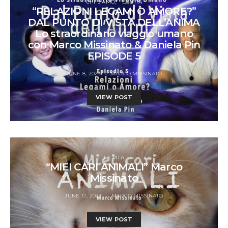
CHI SIAMO
LA VITA
“RELAZIONI LEGAMI O AMORE?”
DAL PUNTO DI VISTA DELL’ANIMA
Lo straordinario viaggio umano
con Marco Missinato & Daniela Pin
EPISODE 5
JUNE 8, 2023
MARCO MISSINATO
VIEW POST
LA VITA
“MIEI CARI ANIMALI” Marco
Missinato
JUNE 12, 2023
MARCO MISSINATO
VIEW POST