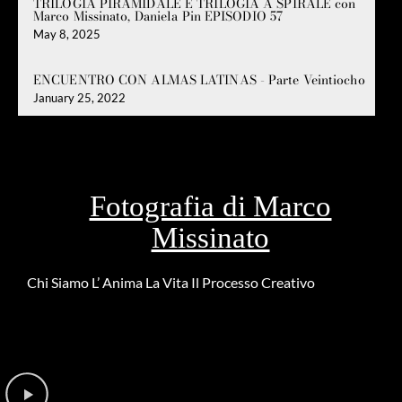
TRILOGIA PIRAMIDALE E TRILOGIA A SPIRALE con
Marco Missinato, Daniela Pin EPISODIO 57
May 8, 2025
ENCUENTRO CON ALMAS LATINAS - Parte Veintiocho
January 25, 2022
Fotografia di Marco
Missinato
Chi Siamo
L’ Anima
La Vita
Il Processo Creativo
Riguardo la
DONAZIONE