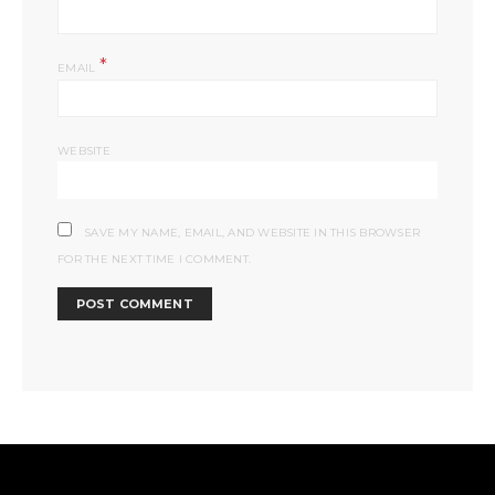
*
EMAIL
WEBSITE
SAVE MY NAME, EMAIL, AND WEBSITE IN THIS BROWSER
FOR THE NEXT TIME I COMMENT.