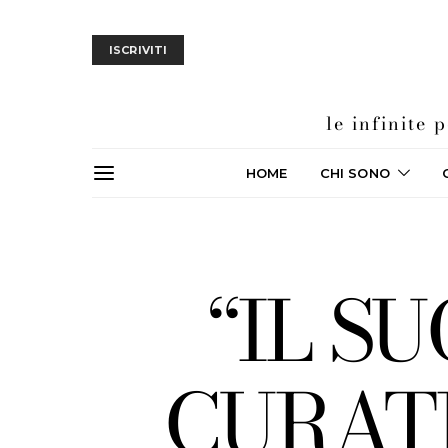
ISCRIVITI
le infinite
HOME
CHI SONO
“IL S
CURATI