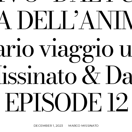
A DELL’ANI
ario viaggio
ssinato & Da
EPISODE 12
DECEMBER 1, 2023
MARCO MISSINATO