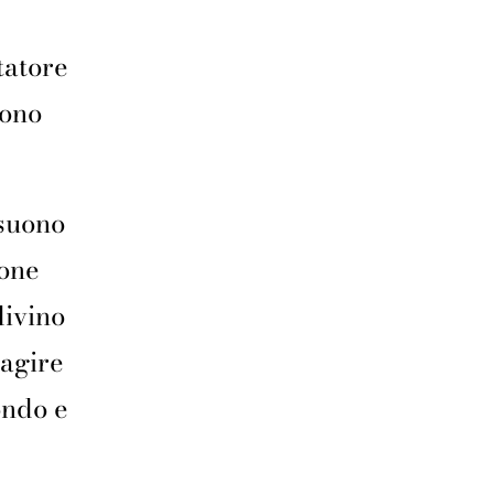
tatore
dono
 suono
ione
divino
ragire
ondo e