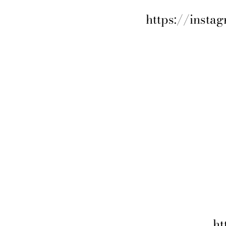
https://inst
ht