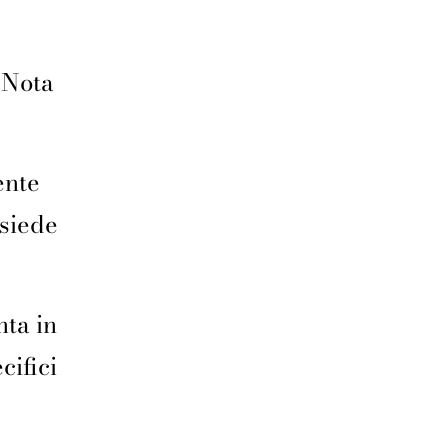
a Nota
ente
isiede
nta in
cifici
e