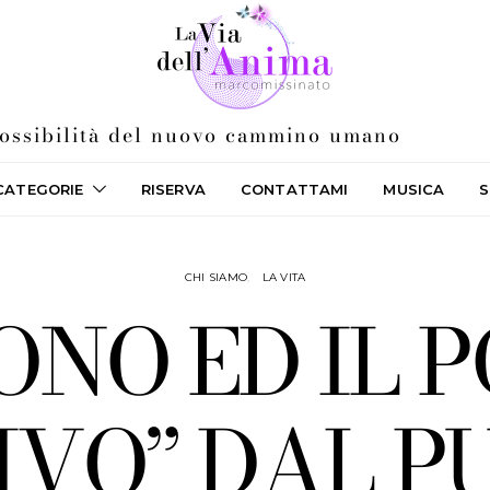
 possibilità del nuovo cammino umano
CATEGORIE
RISERVA
CONTATTAMI
MUSICA
S
CHI SIAMO
LA VITA
UONO ED IL 
VO” DAL P