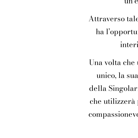
un’e
Attraverso tal
ha l’opportu
inter
Una volta che 
unico, la sua
della Singolar
che utilizzerà
compassionevo