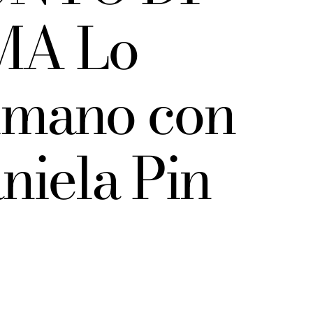
MA Lo
 umano con
niela Pin