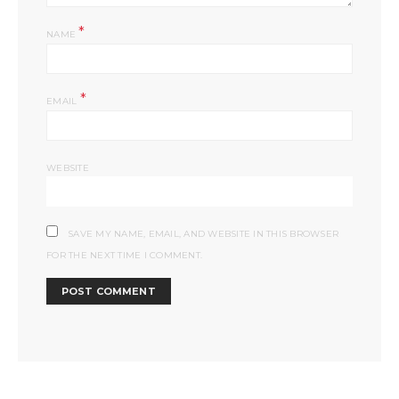
*
NAME
*
EMAIL
WEBSITE
SAVE MY NAME, EMAIL, AND WEBSITE IN THIS BROWSER
FOR THE NEXT TIME I COMMENT.