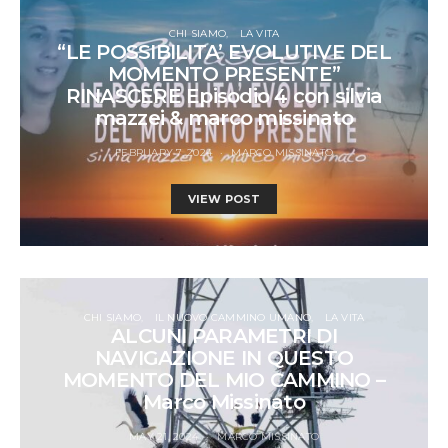
CHI SIAMO
LA VITA
“LE POSSIBILITA’ EVOLUTIVE DEL
MOMENTO PRESENTE”
RINASCERE Episodio 4 con silvia
mazzei & marco missinato
FEBRUARY 7, 2024
MARCO MISSINATO
VIEW POST
CHI SIAMO
IL NUOVO CAMMINO UMANO
LA VITA
ALCUNI PARAMETRI DI
NAVIGAZIONE IN QUESTO
MOMENTO DEL MIO CAMMINO –
Marco Missinato
MAY 21, 2024
MARCO MISSINATO