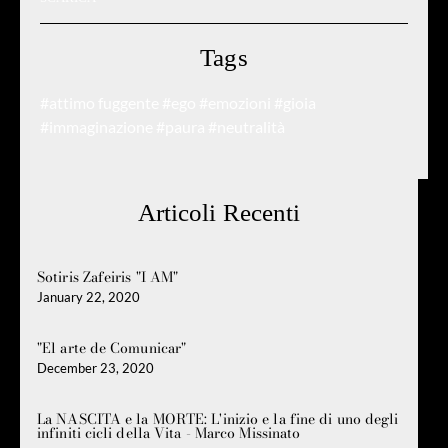
Tags
#attimo fuggente
#ego
#emozioni
#gioia
#immaginazione
#paura
#neutralità
Articoli Recenti
Sotiris Zafeiris "I AM"
January 22, 2020
"El arte de Comunicar"
December 23, 2020
La NASCITA e la MORTE: L'inizio e la fine di uno degli
infiniti cicli della Vita - Marco Missinato