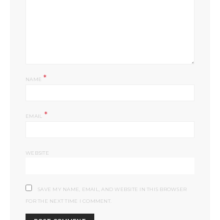
*
NAME
*
EMAIL
WEBSITE
SAVE MY NAME, EMAIL, AND WEBSITE IN THIS BROWSER
FOR THE NEXT TIME I COMMENT.