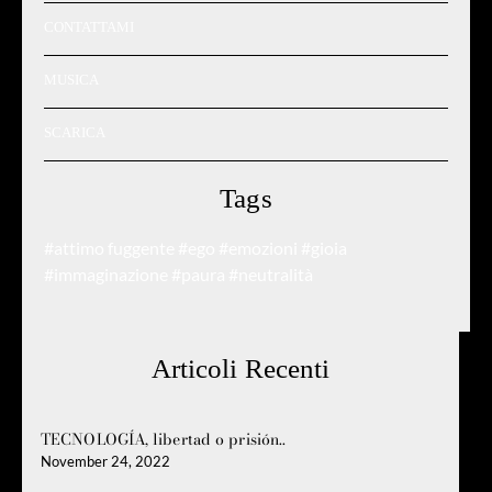
CONTATTAMI
MUSICA
SCARICA
Tags
#attimo fuggente
#ego
#emozioni
#gioia
#immaginazione
#paura
#neutralità
Articoli Recenti
TECNOLOGÍA, libertad o prisión..
November 24, 2022