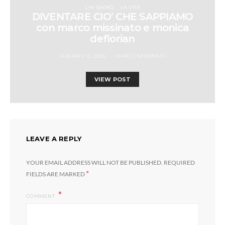
CHI SIAMO
LA VITA
DIVENTARE CIO’ CHE SAPPIAMO
con marco missinato e monica
deflorian
JANUARY 13, 2025
MARCO MISSINATO
VIEW POST
LEAVE A REPLY
YOUR EMAIL ADDRESS WILL NOT BE PUBLISHED.
REQUIRED
*
FIELDS ARE MARKED
COMMENT