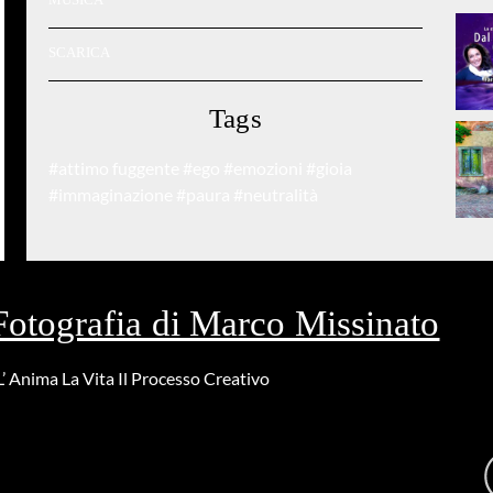
SCARICA
Tags
#attimo fuggente
#ego
#emozioni
#gioia
#immaginazione
#paura
#neutralità
Fotografia di Marco Missinato
L’ Anima
La Vita
Il Processo Creativo