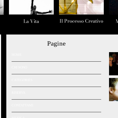
Il Processo Creativo
La Vita
Pagine
HOME
CHI SONO
CATEGORIES
RISERVA
CONTATTAMI
MUSICA