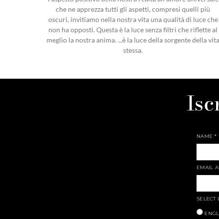
che ne apprezza tutti gli aspetti, compresi quelli più
oscuri, invitiamo nella nostra vita una qualità di luce che
non ha opposti. Questa è la luce senza filtri che riflette al
meglio la nostra anima. ...è la luce della sorgente della vit
stessa.
Isc
NAME
*
EMAIL 
SELECT
ENGL