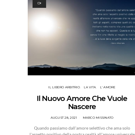
IL LIBERO ARBITRIO
LA VITA
L’ AMORE
Il Nuovo Amore Che Vuole
Nascere
AUGUST 28, 2021
MARCO MISSINATO
Quando passiamo dall'amore selettivo che ama solo
l'aspetto positivo della nostra realtà all'amore universale