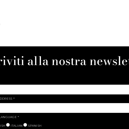
a
riviti alla nostra newsle
ADDRESS
*
 LANGUAGE
*
ISH
ITALIAN
SPANISH