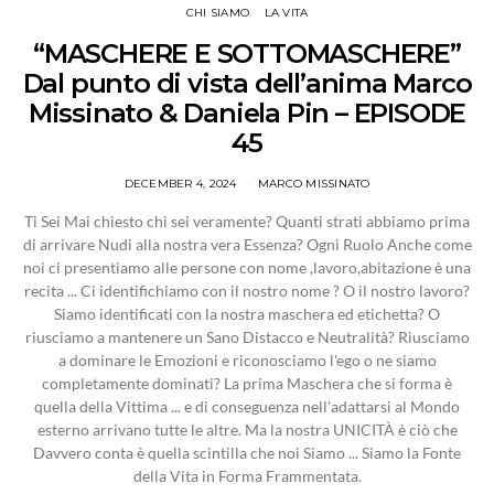
CHI SIAMO
LA VITA
“MASCHERE E SOTTOMASCHERE”
Dal punto di vista dell’anima Marco
Missinato & Daniela Pin – EPISODE
45
DECEMBER 4, 2024
MARCO MISSINATO
Ti Sei Mai chiesto chi sei veramente? Quanti strati abbiamo prima
di arrivare Nudi alla nostra vera Essenza? Ogni Ruolo Anche come
noi ci presentiamo alle persone con nome ,lavoro,abitazione è una
recita ... Ci identifichiamo con il nostro nome ? O il nostro lavoro?
Siamo identificati con la nostra maschera ed etichetta? O
riusciamo a mantenere un Sano Distacco e Neutralità? Riusciamo
a dominare le Emozioni e riconosciamo l'ego o ne siamo
completamente dominati? La prima Maschera che si forma è
quella della Vittima ... e di conseguenza nell'adattarsi al Mondo
esterno arrivano tutte le altre. Ma la nostra UNICITÀ è ciò che
Davvero conta è quella scintilla che noi Siamo ... Siamo la Fonte
della Vita in Forma Frammentata.