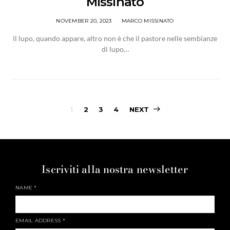
Missinato
NOVEMBER 20, 2023
MARCO MISSINATO
il lupo, quando appare, altro non è che il pastore nelle sembianze
di lupo…
1
2
3
4
NEXT
Iscriviti alla nostra newsletter
NAME
*
EMAIL ADDRESS
*