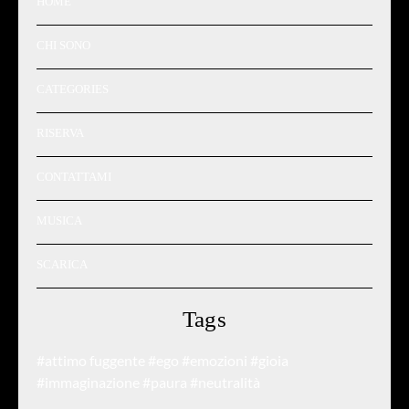
HOME
CHI SONO
CATEGORIES
RISERVA
CONTATTAMI
MUSICA
SCARICA
Tags
#attimo fuggente
#ego
#emozioni
#gioia
#immaginazione
#paura
#neutralità