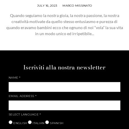
JULY 16, 2023
MARCO MISSINATO
Quando seguiamo la nostra gioia, la nostra passione, la nostra
creatività motivate da quello stesso entusiasmo e purezza di
quando eravamo bambini ecco che ognuno di noi “vola” la sua vita
in un modo unico ed irripetibile...
Iscriviti alla nostra newsletter
NAME
*
EMAIL ADDRESS
*
SELECT LANGUAGE
*
ENGLISH
ITALIAN
SPANISH