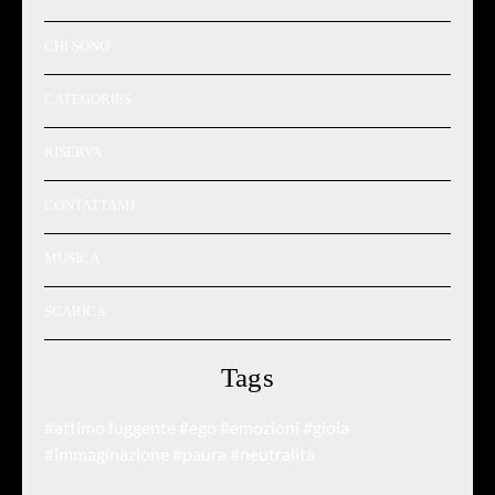
CHI SONO
CATEGORIES
RISERVA
CONTATTAMI
MUSICA
SCARICA
Tags
#attimo fuggente
#ego
#emozioni
#gioia
#immaginazione
#paura
#neutralità