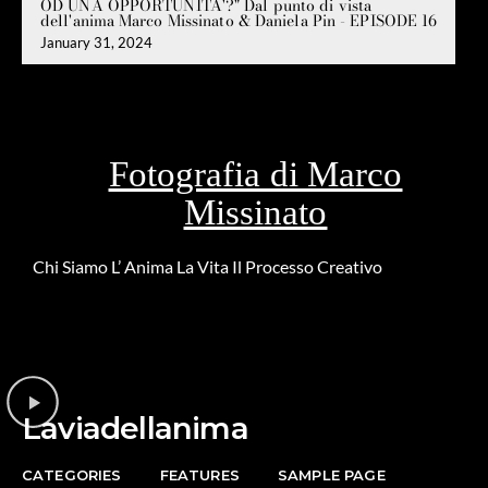
OD UNA OPPORTUNITA'?" Dal punto di vista
dell'anima Marco Missinato & Daniela Pin - EPISODE 16
January 31, 2024
Fotografia di Marco
Missinato
Chi Siamo
L’ Anima
La Vita
Il Processo Creativo
Riguardo la
DONAZIONE
Laviadellanima
CATEGORIES
FEATURES
SAMPLE PAGE