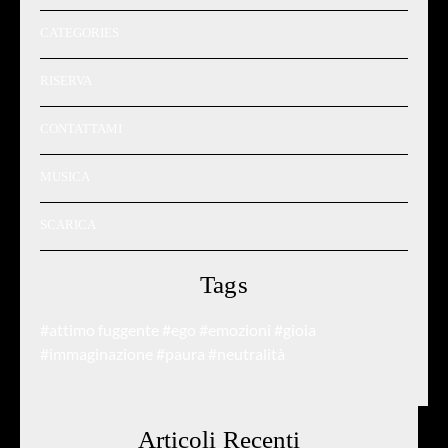
CATEGORIES
RISERVA
CONTATTAMI
MUSICA
SCARICA
Tags
#attimo fuggente
#ego
#emozioni
#gioia
#immaginazione
#paura
#neutralità
Articoli Recenti