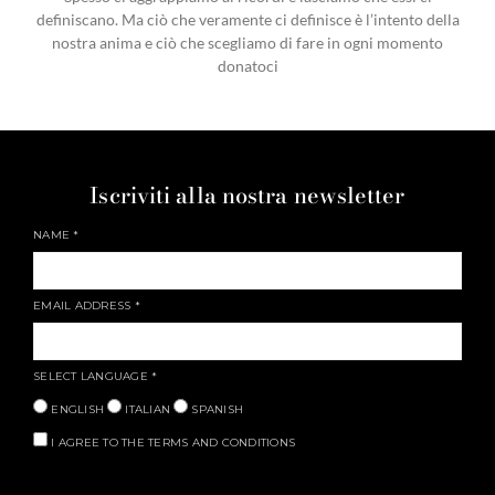
definiscano. Ma ciò che veramente ci definisce è l’intento della
nostra anima e ciò che scegliamo di fare in ogni momento
donatoci
Iscriviti alla nostra newsletter
NAME
*
EMAIL ADDRESS
*
SELECT LANGUAGE
*
ENGLISH
ITALIAN
SPANISH
I AGREE TO THE TERMS AND CONDITIONS