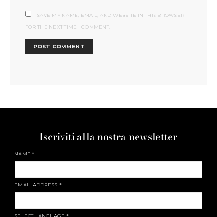
SAVE MY NAME, EMAIL, AND WEBSITE IN THIS BROWSER
FOR THE NEXT TIME I COMMENT.
Iscriviti alla nostra newsletter
NAME
*
EMAIL ADDRESS
*
SELECT LANGUAGE
*