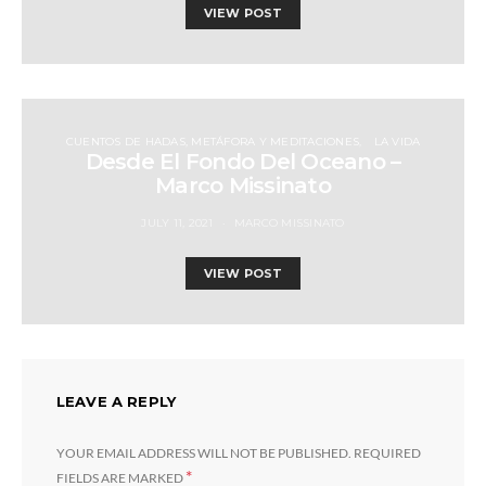
VIEW POST
CUENTOS DE HADAS, METÁFORA Y MEDITACIONES
LA VIDA
Desde El Fondo Del Oceano –
Marco Missinato
JULY 11, 2021
MARCO MISSINATO
VIEW POST
LEAVE A REPLY
YOUR EMAIL ADDRESS WILL NOT BE PUBLISHED.
REQUIRED
*
FIELDS ARE MARKED