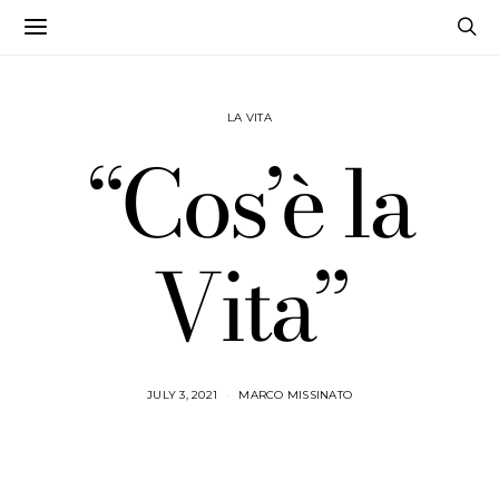
LA VITA
“Cos’è la
Vita”
JULY 3, 2021
MARCO MISSINATO