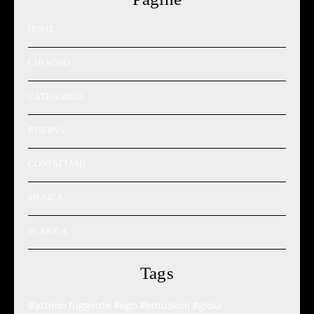
HOME
CHI SONO
CATEGORIES
RISERVA
CONTATTAMI
MUSICA
SCARICA
Tags
#attimo fuggente
#ego
#emozioni
#gioia