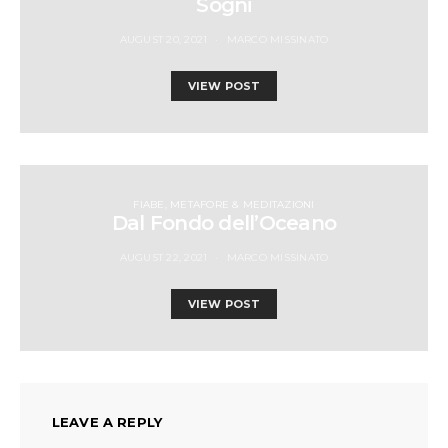
Sogni
AUGUST 20, 2021
MARCO MISSINATO
VIEW POST
FIABE, METAFORE & MEDITAZIONI
Dal Fondo dell’Oceano
AUGUST 22, 2021
MARCO MISSINATO
VIEW POST
LEAVE A REPLY