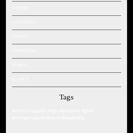
CHI SONO
CATEGORIES
RISERVA
CONTATTAMI
MUSICA
SCARICA
Tags
#attimo fuggente
#ego
#emozioni
#gioia
#immaginazione
#paura
#neutralità