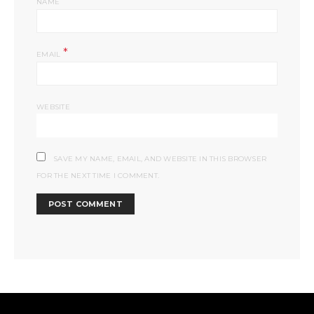
*
NAME
*
EMAIL
WEBSITE
SAVE MY NAME, EMAIL, AND WEBSITE IN THIS BROWSER
FOR THE NEXT TIME I COMMENT.