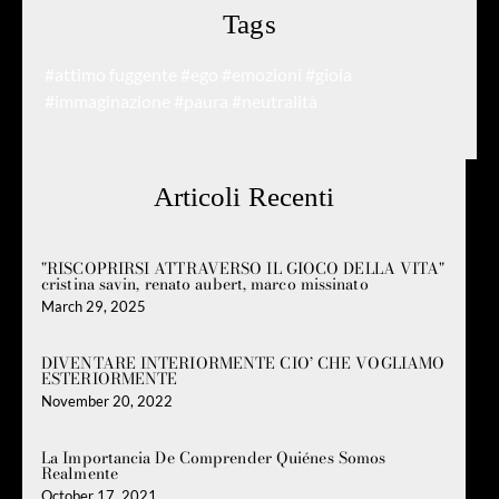
Tags
#attimo fuggente
#ego
#emozioni
#gioia
#immaginazione
#paura
#neutralità
Articoli Recenti
"RISCOPRIRSI ATTRAVERSO IL GIOCO DELLA VITA"
cristina savin, renato aubert, marco missinato
March 29, 2025
DIVENTARE INTERIORMENTE CIO’ CHE VOGLIAMO
ESTERIORMENTE
November 20, 2022
La Importancia De Comprender Quiénes Somos
Realmente
October 17, 2021