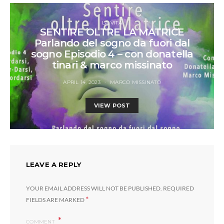
LA VITA
SENTIRE OLTRE LA MATRICE
Parlando del sogno da fuori dal
sogno Episodio 4 – con donatella
tinari & marco missinato
APRIL 14, 2023
MARCO MISSINATO
VIEW POST
LEAVE A REPLY
YOUR EMAIL ADDRESS WILL NOT BE PUBLISHED.
REQUIRED
*
FIELDS ARE MARKED
COMMENT