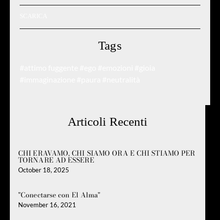
SCARICA
Tags
#attimo fuggente
#ego
#emozioni
#gioia
#immaginazione
#paura
#neutralità
Articoli Recenti
CHI ERAVAMO, CHI SIAMO ORA E CHI STIAMO PER
TORNARE AD ESSERE
October 18, 2025
"Conectarse con El Alma"
November 16, 2021