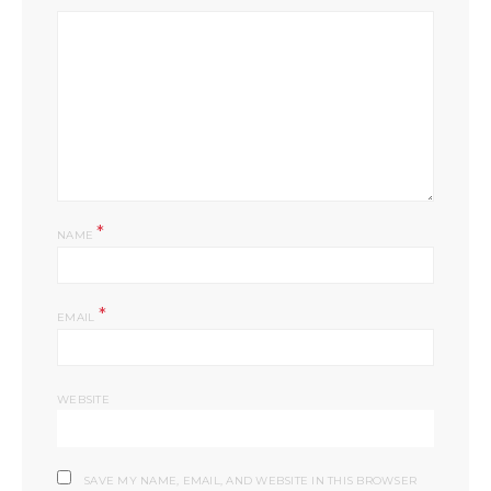
*
NAME
*
EMAIL
WEBSITE
SAVE MY NAME, EMAIL, AND WEBSITE IN THIS BROWSER