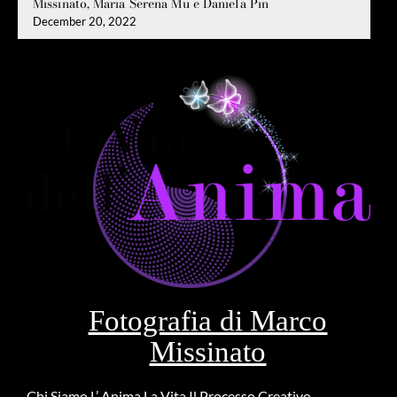
Missinato, Maria Serena Mu e Daniela Pin
December 20, 2022
Fotografia di Marco
Missinato
Chi Siamo
L’ Anima
La Vita
Il Processo Creativo