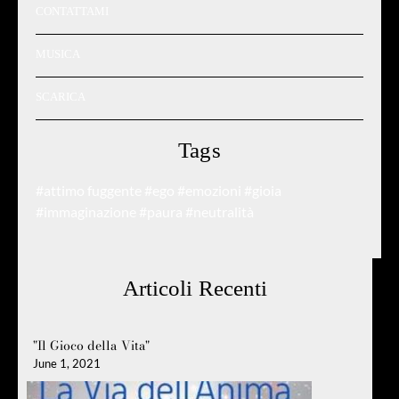
CONTATTAMI
MUSICA
SCARICA
Tags
#attimo fuggente
#ego
#emozioni
#gioia
#immaginazione
#paura
#neutralità
Articoli Recenti
"Il Gioco della Vita"
June 1, 2021