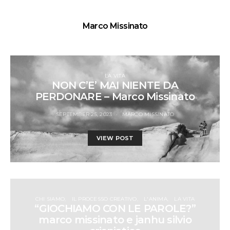
Marco Missinato
LA VITA
NON C’E’ MAI NIENTE DA
PERDONARE – Marco Missinato
SEPTEMBER 25, 2023
MARCO MISSINATO
VIEW POST
CHI SIAMO
IL PROCESSO CREATIVO
L'ANIMA
LA VITA
“GIOCHIAMO CON LE PAROLE?”
marco missinato e janhu silvio