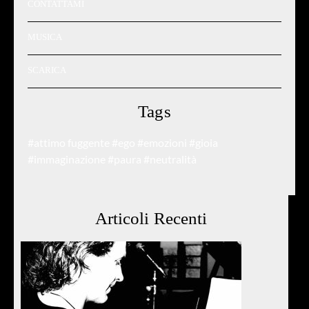
CONTATTAMI
MUSICA
SCARICA
Tags
#attimo fuggente
#ego
#emozioni
#gioia
#immaginazione
#paura
#neutralità
Articoli Recenti