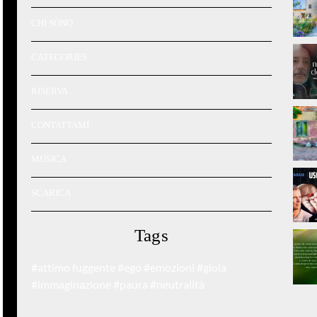
CHI SONO
CATEGORIES
RISERVA
CONTATTAMI
MUSICA
SCARICA
Tags
#attimo fuggente
#ego
#emozioni
#gioia
#immaginazione
#paura
#neutralità