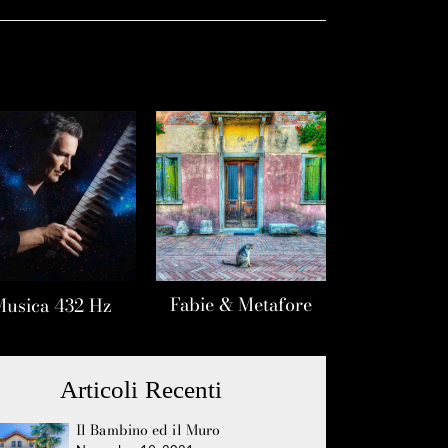
Fabie & Metafore
Musica 432 Hz
Articoli Recenti
Il Bambino ed il Muro