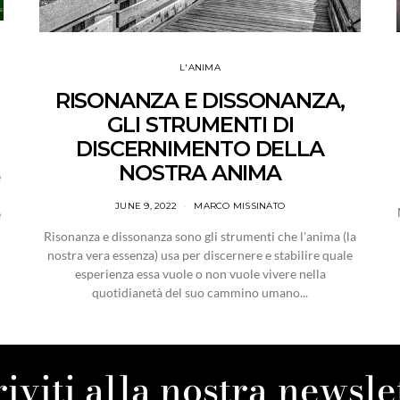
L'ANIMA
RISONANZA E DISSONANZA,
GLI STRUMENTI DI
DISCERNIMENTO DELLA
NOSTRA ANIMA
e
JUNE 9, 2022
MARCO MISSINATO
e
Risonanza e dissonanza sono gli strumenti che l'anima (la
nostra vera essenza) usa per discernere e stabilire quale
esperienza essa vuole o non vuole vivere nella
quotidianetà del suo cammino umano...
riviti alla nostra newsle