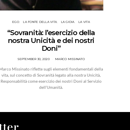
EGO
LA FONTE DELLA VITA
LA GIOIA
LA VITA
“Sovranità: l’esercizio della
nostra Unicità e dei nostri
Doni”
SEPTEMBER 30, 2020
MARCO MISSINATO
Marco Missinato riflette sugli elementi fondamentali della
vita, sul concetto di Sovranità legato alla nostra Unicità,
Responsabilità come esercizio dei nostri Doni al Servizio
dell'Umanità.
tter