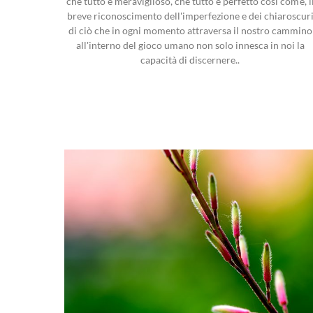
che tutto è meraviglioso, che tutto è perfetto così com'è, i
breve riconoscimento dell'imperfezione e dei chiaroscur
di ciò che in ogni momento attraversa il nostro cammino
all'interno del gioco umano non solo innesca in noi la
capacità di discernere..