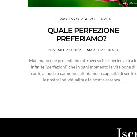
IL PROCESSO CREATIVO
LA VITA
QUALE PERFEZIONE
PREFERIAMO?
NOVEMBER 19, 2022
MARCO MISSINATO
Man mano che procediamo attraverso le esperienze tra l
infinite “perfezioni” che in ogni momento la vita pone di
fronte al nostro cammino, affiniamo la capacità di sentir
la nostra individualità e la nostra essenza ...
Isc