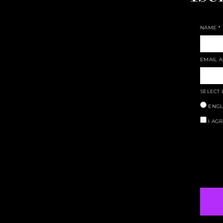
NAME
*
EMAIL 
SELECT
ENGL
I AGR