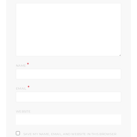
*
NAME
*
EMAIL
WEBSITE
SAVE MY NAME, EMAIL, AND WEBSITE IN THIS BROWSER