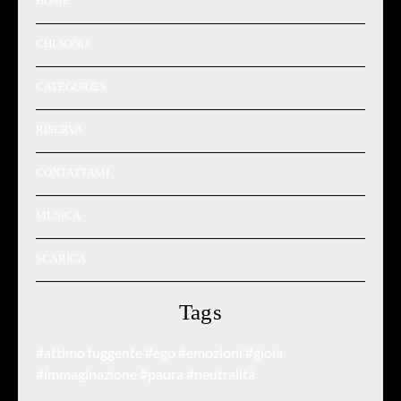
HOME
CHI SONO
CATEGORIES
RISERVA
CONTATTAMI
MUSICA
SCARICA
Tags
#attimo fuggente
#ego
#emozioni
#gioia
#immaginazione
#paura
#neutralità