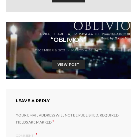
LA VITA
L’ ARTISTA
MUSICA 432 HZ
“OBLIVION”
DECEMBER 6, 2021
MARCO MISSINATO
VIEW POST
LEAVE A REPLY
YOUR EMAIL ADDRESS WILL NOT BE PUBLISHED.
REQUIRED
*
FIELDS ARE MARKED
COMMENT