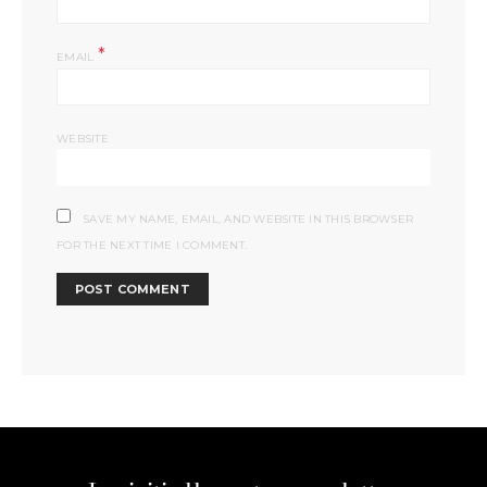
*
EMAIL
WEBSITE
SAVE MY NAME, EMAIL, AND WEBSITE IN THIS BROWSER
FOR THE NEXT TIME I COMMENT.