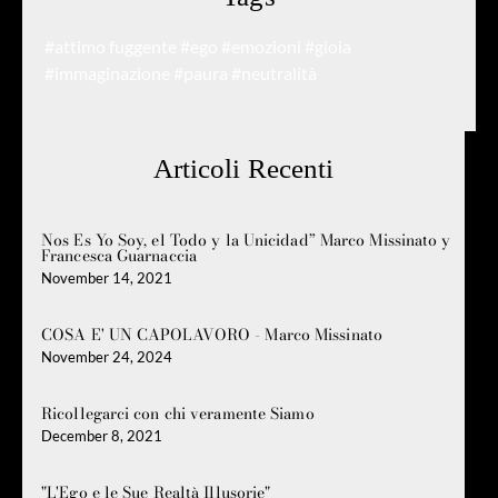
#attimo fuggente
#ego
#emozioni
#gioia
#immaginazione
#paura
#neutralità
Articoli Recenti
Nos Es Yo Soy, el Todo y la Unicidad” Marco Missinato y
Francesca Guarnaccia
November 14, 2021
COSA E' UN CAPOLAVORO - Marco Missinato
November 24, 2024
Ricollegarci con chi veramente Siamo
December 8, 2021
"L'Ego e le Sue Realtà Illusorie"