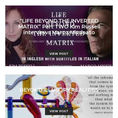
LIFE
“LIFE BEYOND THE INVERTED
MATRIX” Part TWO Kim Russell
interviews Marco Missinato
FEBRUARY 20, 2022
MARCO MISSINATO
VIEW POST
LIFE
BEYOND ILLUSORY REALITIES
FEBRUARY 27, 2022
MARCO MISSINATO
VIEW POST