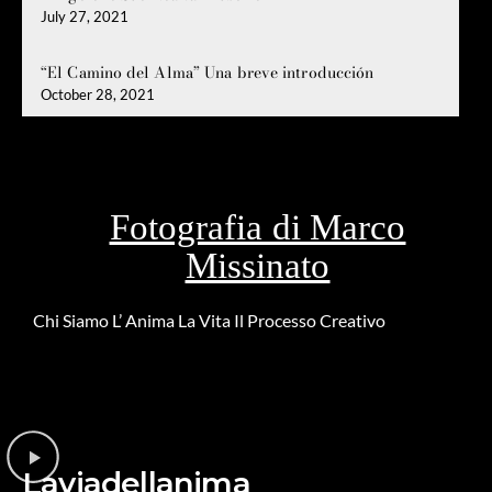
July 27, 2021
“El Camino del Alma” Una breve introducción
October 28, 2021
Fotografia di Marco
Missinato
Chi Siamo
L’ Anima
La Vita
Il Processo Creativo
Riguardo la
DONAZIONE
Laviadellanima