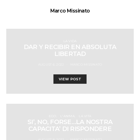
Marco Missinato
LA VIDA
DAR Y RECIBIR EN ABSOLUTA
LIBERTAD
AUGUST 6, 2022
MARCO MISSINATO
VIEW POST
EGO
L'ANIMA
LA VITA
SI’, NO, FORSE…LA NOSTRA
CAPACITA’ DI RISPONDERE
AUGUST 8, 2022
MARCO MISSINATO