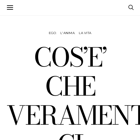
EGO
L'ANIMA
LA VITA
COS’E’
CHE
VERAMEN