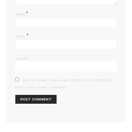
*
NAME
*
EMAIL
WEBSITE
SAVE MY NAME, EMAIL, AND WEBSITE IN THIS BROWSER
FOR THE NEXT TIME I COMMENT.